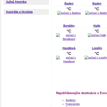
Južná Amerika
Baden
Baden
°C
°C
Austrália a Oceánia
Benátky
Halle
°C
°C
Handlová
Londýn
°C
°C
Najobľúbenejšie destinácie v Evr
Anglicko
Francúzsko