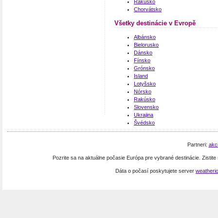
Rakúsko
Chorvátsko
Všetky destinácie v Evropě
Albánsko
Bielorusko
Dánsko
Fínsko
Grónsko
Island
Lotyšsko
Nórsko
Rakúsko
Slovensko
Ukrajina
Švédsko
Partneri:
akc
Pozrite sa na aktuálne počasie Európa pre vybrané destinácie. Zistit
Dáta o počasí poskytujete server
weatheri