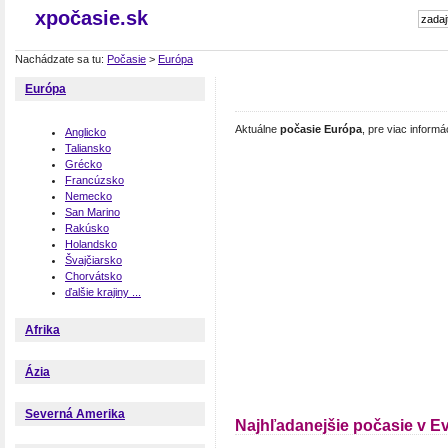
xpočasie.sk
Nachádzate sa tu:
Počasie
>
Európa
Európa
Aktuálne
počasie Európa
, pre viac inform
Anglicko
Taliansko
Grécko
Francúzsko
Nemecko
San Marino
Rakúsko
Holandsko
Švajčiarsko
Chorvátsko
ďalšie krajiny ...
Afrika
Ázia
Severná Amerika
Najhľadanejšie počasie v E