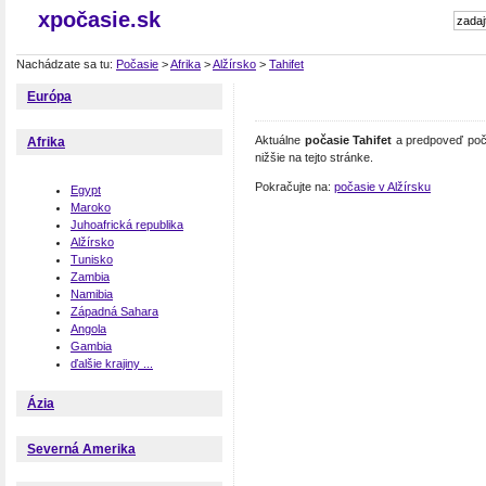
xpočasie.sk
Nachádzate sa tu:
Počasie
>
Afrika
>
Alžírsko
>
Tahifet
Európa
Aktuálne
počasie Tahifet
a predpoveď poča
Afrika
nižšie na tejto stránke.
Pokračujte na:
počasie v Alžírsku
Egypt
Maroko
Juhoafrická republika
Alžírsko
Tunisko
Zambia
Namibia
Západná Sahara
Angola
Gambia
ďalšie krajiny ...
Ázia
Severná Amerika