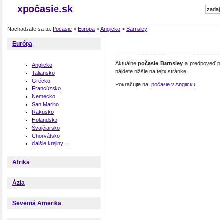
xpočasie.sk
Nachádzate sa tu:
Počasie
>
Európa
>
Anglicko
>
Barnsley
Európa
Aktuálne
počasie Barnsley
a predpoveď po
Anglicko
nájdete nižšie na tejto stránke.
Taliansko
Grécko
Pokračujte na:
počasie v Anglicku
Francúzsko
Nemecko
San Marino
Rakúsko
Holandsko
Švajčiarsko
Chorvátsko
ďalšie krajiny ...
Afrika
Ázia
Severná Amerika