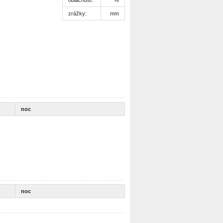
zrážky:
mm
noc
noc