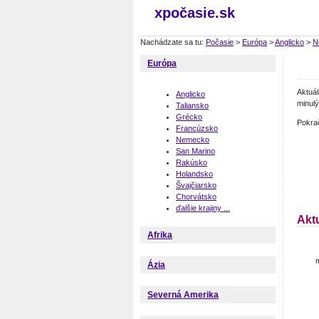
xpočasie.sk
Nachádzate sa tu:
Počasie
>
Európa
>
Anglicko
>
N
Európa
Aktuá
Anglicko
minulý
Taliansko
Grécko
Pokra
Francúzsko
Nemecko
San Marino
Rakúsko
Holandsko
Švajčiarsko
Chorvátsko
ďalšie krajiny ...
Akt
Afrika
m
Ázia
Severná Amerika