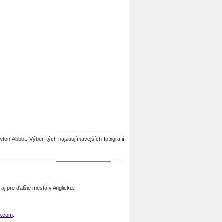
ewton Abbot. Výber tých najzaujímavejších fotografií
j pre ďalšie mestá v Anglicku.
o.com
.