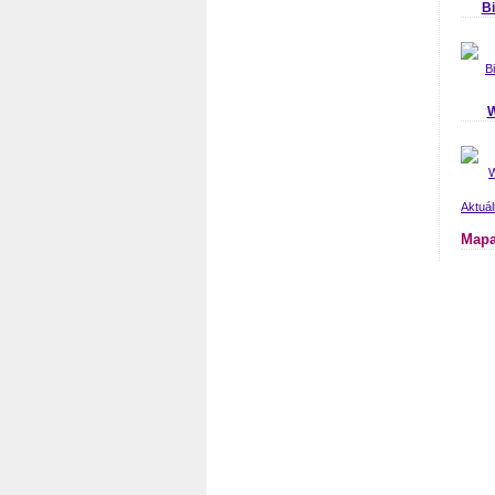
B
W
Aktuál
Mapa