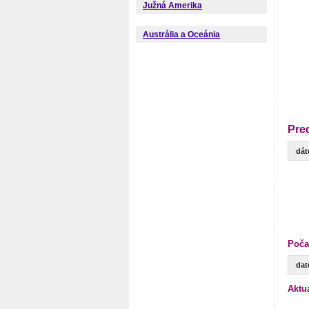
Južná Amerika
Austrália a Oceánia
Pre
dá
Poča
da
Aktu