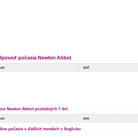
dpoveď počasia Newton Abbot
tum
deň
sie Newton Abbot posledných 7 dní
tum
den
álne počasie v ďalších mestách v Anglicku