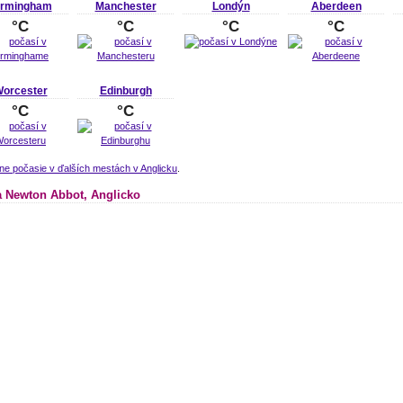
irmingham
Manchester
Londýn
Aberdeen
°C
°C
°C
°C
orcester
Edinburgh
°C
°C
ne počasie v ďalších mestách v Anglicku
.
 Newton Abbot, Anglicko