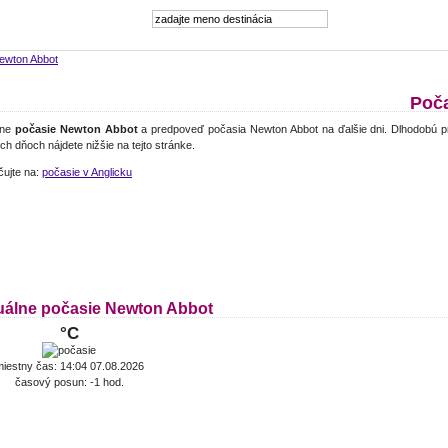
ewton Abbot
Poča
lne
počasie Newton Abbot
a predpoveď počasia Newton Abbot na ďalšie dni. Dlhodobú p
ch dňoch nájdete nižšie na tejto stránke.
čujte na:
počasie v Anglicku
uálne počasie Newton Abbot
°C
iestny čas: 14:04 07.08.2026
časový posun: -1 hod.