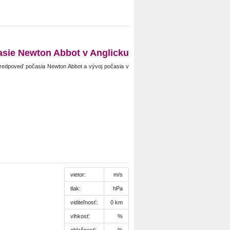
sie Newton Abbot v Anglicku
redpoveď počasia Newton Abbot a vývoj počasia v
vietor:
m/s
tlak:
hPa
viditeľnosť:
0 km
vlhkosť:
%
oblačnosť:
%