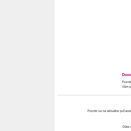
Dovo
Pozrit
Vám p
Pozrite sa na aktuálne počasi
Dáta 