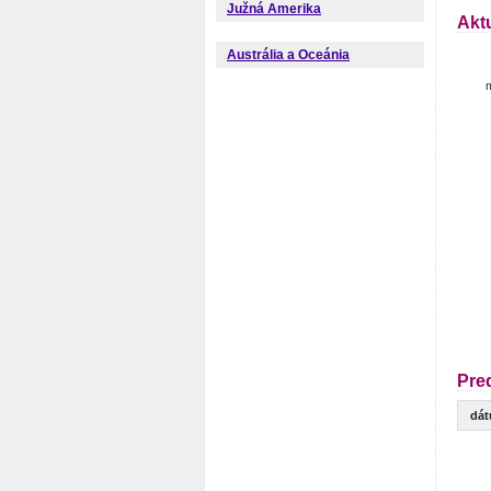
Južná Amerika
Akt
Austrália a Oceánia
m
Pre
dá