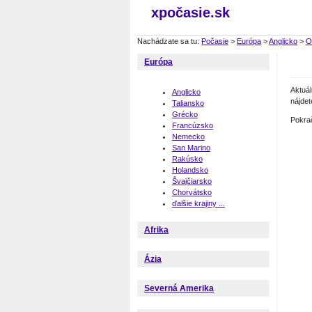
xpočasie.sk
Nachádzate sa tu:
Počasie
>
Európa
>
Anglicko
>
O
Európa
Aktuá
Anglicko
nájdet
Taliansko
Grécko
Pokra
Francúzsko
Nemecko
San Marino
Rakúsko
Holandsko
Švajčiarsko
Chorvátsko
ďalšie krajiny ...
Afrika
Ázia
Severná Amerika