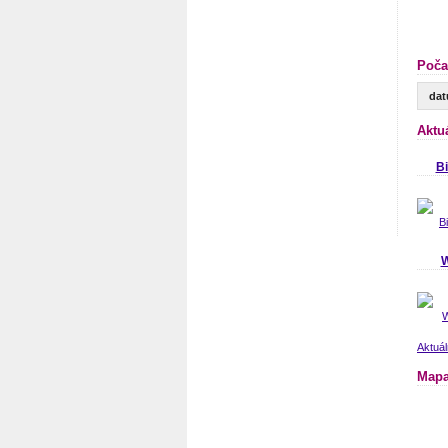
Poča
da
Aktu
B
W
Aktuál
Mapa