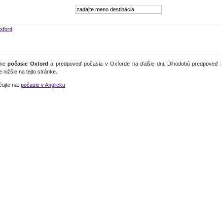
xford
lne
počasie Oxford
a predpoveď počasia v Oxforde na ďalšie dni. Dlhodobú predpoveď 
e nižšie na tejto stránke.
čujte na:
počasie v Anglicku