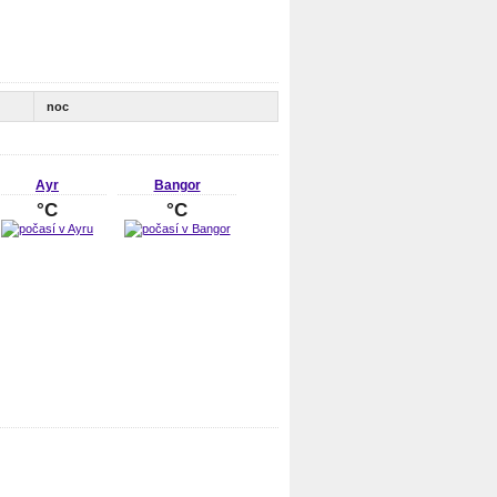
noc
Ayr
Bangor
°C
°C