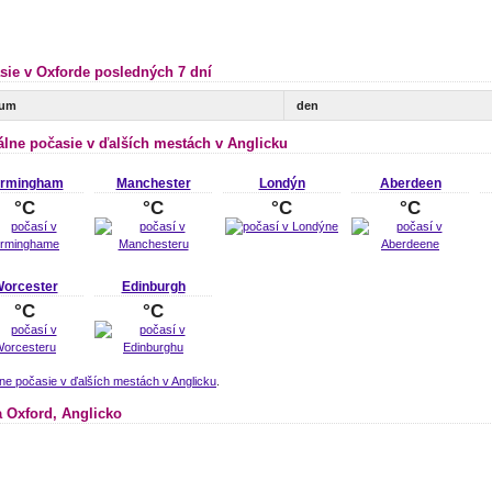
sie v Oxforde posledných 7 dní
tum
den
álne počasie v ďalších mestách v Anglicku
irmingham
Manchester
Londýn
Aberdeen
°C
°C
°C
°C
orcester
Edinburgh
°C
°C
ne počasie v ďalších mestách v Anglicku
.
 Oxford, Anglicko