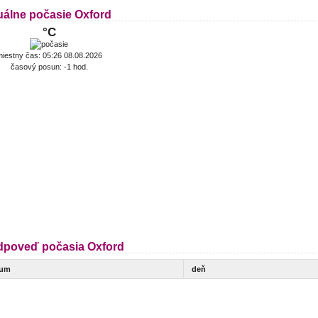
uálne počasie Oxford
°C
iestny čas: 05:26 08.08.2026
časový posun: -1 hod.
dpoveď počasia Oxford
tum
deň