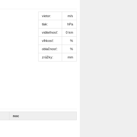
vietor:
m/s
tlak:
hPa
viditeľnosť:
0 km
vlhkosť:
%
oblačnosť:
%
zrážky:
mm
noc