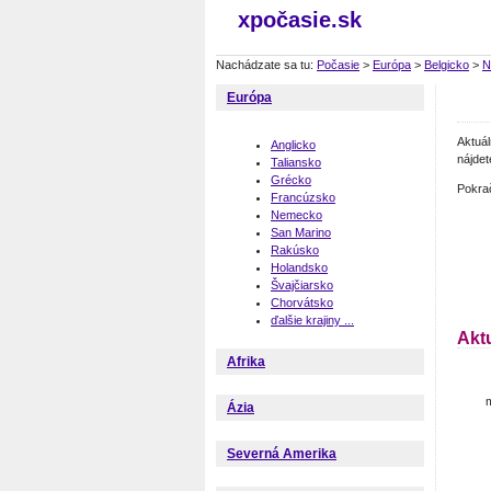
xpočasie.sk
Nachádzate sa tu:
Počasie
>
Európa
>
Belgicko
>
N
Európa
Aktuá
Anglicko
nájdet
Taliansko
Grécko
Pokra
Francúzsko
Nemecko
San Marino
Rakúsko
Holandsko
Švajčiarsko
Chorvátsko
ďalšie krajiny ...
Akt
Afrika
m
Ázia
Severná Amerika