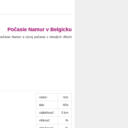
Počasie Namur v Belgicku
počasia Namur a vývoj počasia v minulých dňoch
vietor:
m/s
tlak:
hPa
viditeľnosť:
0 km
vlhkosť:
%
oblačnosť:
%