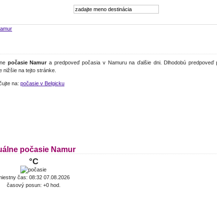
amur
lne
počasie Namur
a predpoveď počasia v Namuru na ďalšie dni. Dlhodobú predpoveď 
e nižšie na tejto stránke.
čujte na:
počasie v Belgicku
uálne počasie Namur
°C
iestny čas: 08:32 07.08.2026
časový posun: +0 hod.