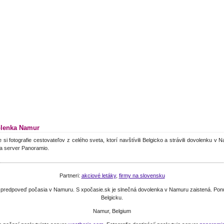
lenka Namur
e si fotografie cestovateľov z celého sveta, ktorí navštívili Belgicko a strávili dovolenku v
a server Panoramio.
Partneri:
akciové letáky
,
firmy na slovensku
 si predpoveď počasia v Namuru. S xpočasie.sk je slnečná dovolenka v Namuru zaistená. Po
Belgicku.
Namur, Belgium