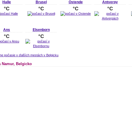
Halle
Brusel
Ostende
Antverpy
°C
°C
°C
°C
Ans
Elsenborn
°C
°C
ne počasie v ďalších mestách v Belgicku
.
 Namur, Belgicko