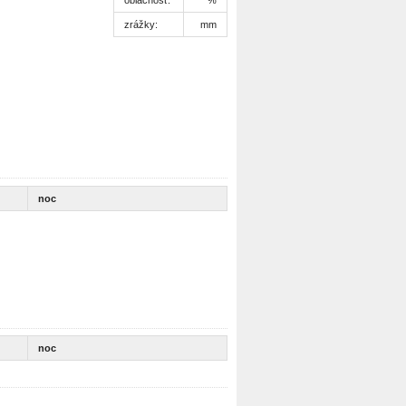
zrážky:
mm
noc
noc