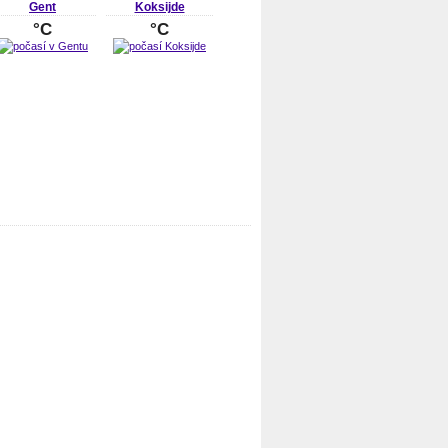
Gent
Koksijde
°C
°C