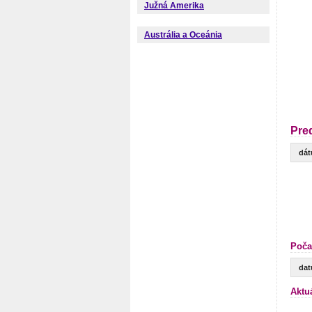
Južná Amerika
Austrália a Oceánia
Pre
dá
Poča
da
Aktu