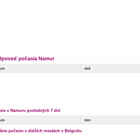
dpoveď počasia Namur
tum
deň
sie v Namuru posledných 7 dní
tum
den
álne počasie v ďalších mestách v Belgicku