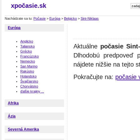
xpočasie.sk
Nachádzate sa tu:
Počasie
>
Európa
>
Belgicko
>
Sint-Niklaas
Európa
Anglicko
Aktuálne
počasie Sint
Taliansko
Grécko
Dlhodobú predpoveď po
Francúzsko
Nemecko
nájdete nižšie na tejto s
San Marino
Rakúsko
Pokračujte na:
počasie 
Holandsko
Švajčiarsko
Chorvátsko
ďalšie krajiny ...
Afrika
Ázia
Severná Amerika