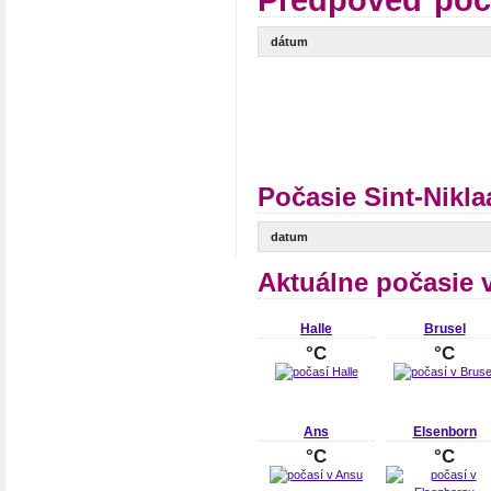
Predpoveď poča
dátum
Počasie Sint-Nikl
datum
Aktuálne počasie 
Halle
Brusel
°C
°C
Ans
Elsenborn
°C
°C