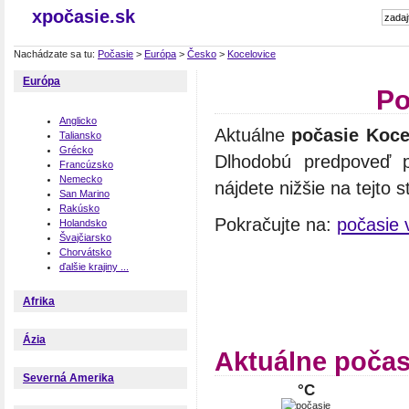
xpočasie.sk
Nachádzate sa tu:
Počasie
>
Európa
>
Česko
>
Kocelovice
Európa
Po
Anglicko
Aktuálne
počasie Koce
Taliansko
Grécko
Dlhodobú predpoveď p
Francúzsko
Nemecko
nájdete nižšie na tejto s
San Marino
Rakúsko
Pokračujte na:
počasie 
Holandsko
Švajčiarsko
Chorvátsko
ďalšie krajiny ...
Afrika
Ázia
Aktuálne počas
Severná Amerika
°C