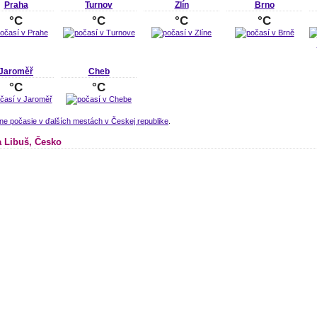
Praha
Turnov
Zlín
Brno
°C
°C
°C
°C
Jaroměř
Cheb
°C
°C
ne počasie v ďalších mestách v Českej republike
.
 Libuš, Česko