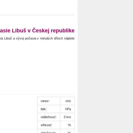
asie Libuš v Českej republike
ia Libuš a vývoj počasia v minulých dňoch nájdete
vietor:
m/s
tlak:
hPa
viditeľnosť:
0 km
vlhkosť:
%
oblačnosť:
%