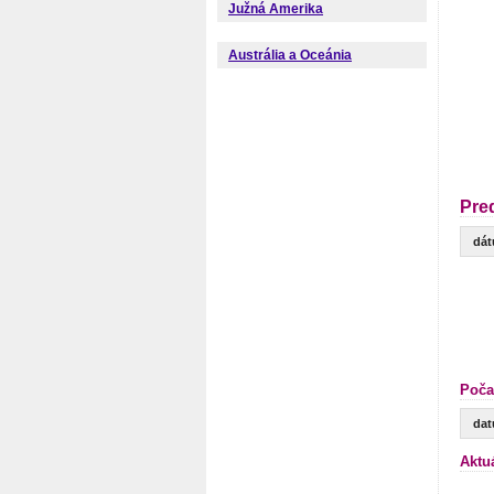
Južná Amerika
Austrália a Oceánia
Pre
dá
Poča
da
Aktu