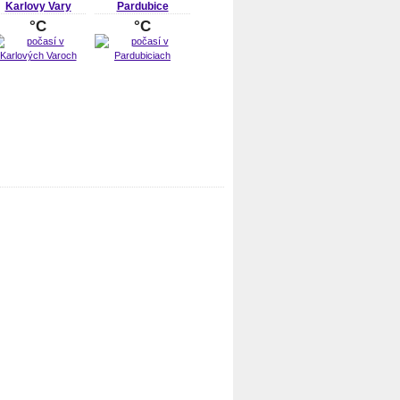
Karlovy Vary
Pardubice
°C
°C