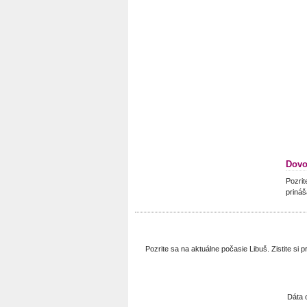
Dovo
Pozrit
prináš
Pozrite sa na aktuálne počasie Libuš. Zistite s
Dáta 