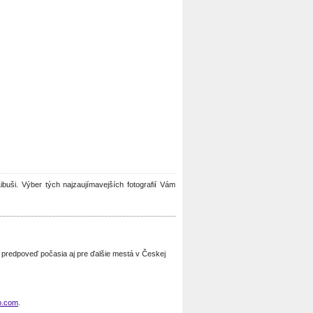
Libuši. Výber tých najzaujímavejších fotografií Vám
e predpoveď počasia aj pre ďalšie mestá v Českej
o.com
.