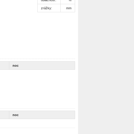
zrážky:
mm
noc
noc