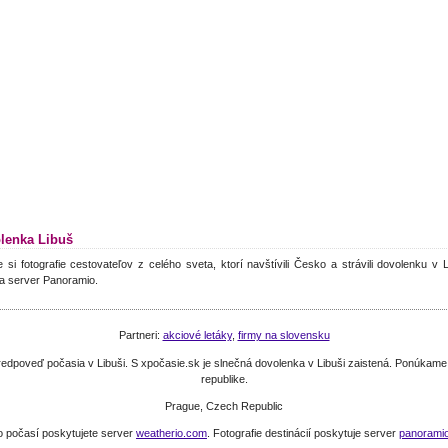
lenka Libuš
e si fotografie cestovateľov z celého sveta, ktorí navštívili Česko a strávili dovolenku v 
a server Panoramio.
Partneri:
akciové letáky
,
firmy na slovensku
i predpoveď počasia v Libuši. S xpočasie.sk je slnečná dovolenka v Libuši zaistená. Ponúkam
republike.
Prague, Czech Republic
o počasí poskytujete server
weatherio.com
. Fotografie destinácií poskytuje server
panorami