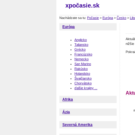
xpočasie.sk
Nachádzate sa tu:
Počasie
>
Európa
>
Česko
>
Lib
Európa
Aktuá
Anglicko
nižšie
Taliansko
Grécko
Pokra
Francúzsko
Nemecko
San Marino
Rakúsko
Holandsko
Švajčiarsko
Chorvátsko
ďalšie krajiny ...
Akt
Afrika
m
Ázia
Severná Amerika