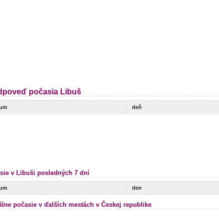
dpoveď počasia Libuš
tum
deň
sie v Libuši posledných 7 dní
tum
den
álne počasie v ďalších mestách v Českej republike