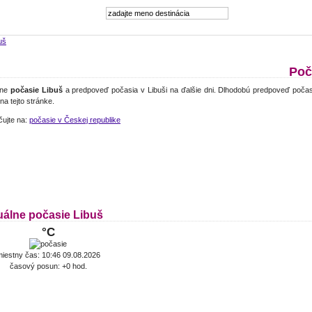
uš
Poč
lne
počasie Libuš
a predpoveď počasia v Libuši na ďalšie dni. Dlhodobú predpoveď počas
 na tejto stránke.
čujte na:
počasie v Českej republike
uálne počasie Libuš
°C
iestny čas: 10:46 09.08.2026
časový posun: +0 hod.