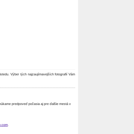
histedu. Výber tých najzaujímavejších fotografií Vám
Ponúkame predpoveď počasia aj pre ďalšie mestá v
o.com
.