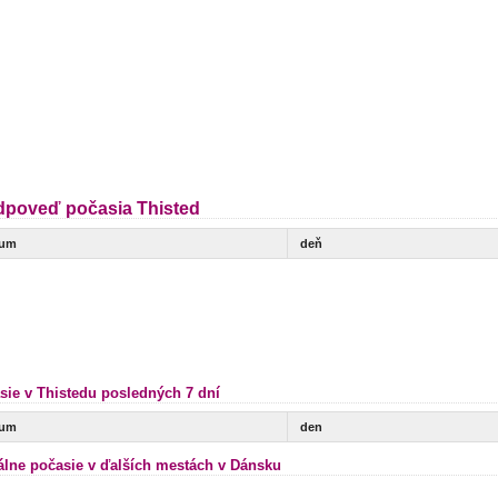
dpoveď počasia Thisted
tum
deň
sie v Thistedu posledných 7 dní
tum
den
álne počasie v ďalších mestách v Dánsku