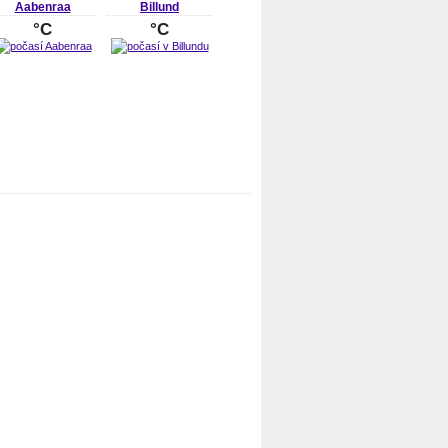
Aabenraa
Billund
°C
°C