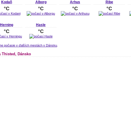
Kodaň
Alborg
Arhus
Ribe
°C
°C
°C
°C
Herning
Hasle
°C
°C
lne počasie v ďalších mestách v Dánsku
.
 Thisted, Dánsko