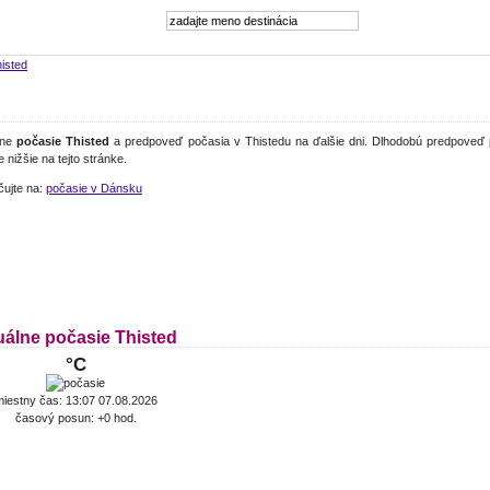
isted
lne
počasie Thisted
a predpoveď počasia v Thistedu na ďalšie dni. Dlhodobú predpoveď 
e nižšie na tejto stránke.
čujte na:
počasie v Dánsku
uálne počasie Thisted
°C
iestny čas: 13:07 07.08.2026
časový posun: +0 hod.