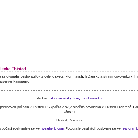
lenka Thisted
e si fotografie cestovateľov z celého sveta, ktorí navštívili Dánsko a strávili dovolenku v T
a server Panoramio.
Partneri:
akciové letáky
,
firmy na slovensku
 si predpoveď počasia v Thistedu. S xpočasie.sk je slnečná dovolenka v Thistedu zaistená. 
Dánsku.
Thisted, Denmark
o počasí poskytujete server
weatherio.com
. Fotografie destinácií poskytuje server
panorami