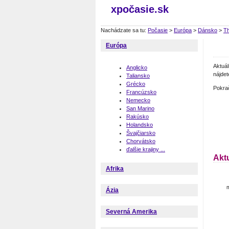
xpočasie.sk
Nachádzate sa tu:
Počasie
>
Európa
>
Dánsko
>
Th
Európa
Aktuá
Anglicko
nájdet
Taliansko
Grécko
Pokra
Francúzsko
Nemecko
San Marino
Rakúsko
Holandsko
Švajčiarsko
Chorvátsko
ďalšie krajiny ...
Akt
Afrika
m
Ázia
Severná Amerika