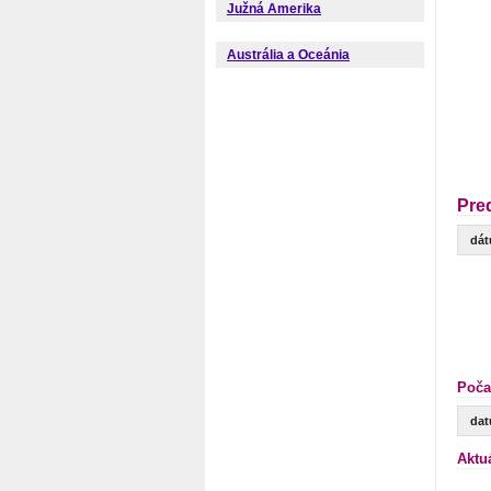
Južná Amerika
Austrália a Oceánia
Pre
dá
Poča
da
Aktu