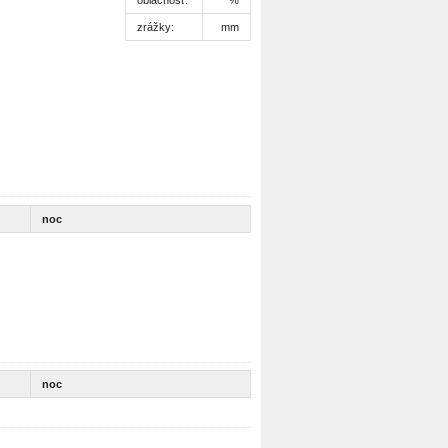
zrážky:
mm
noc
noc