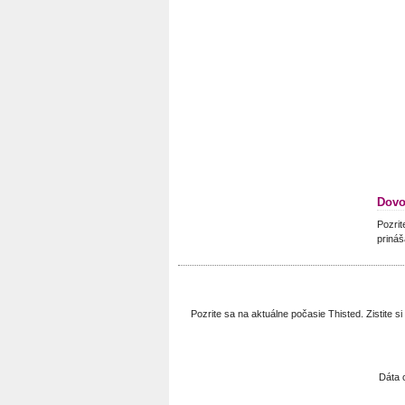
Dovo
Pozrit
prináš
Pozrite sa na aktuálne počasie Thisted. Zistite
Dáta 