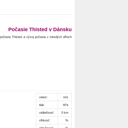
Počasie Thisted v Dánsku
počasia Thisted a vývoj počasia v minulých dňoch
vietor:
m/s
tlak:
hPa
viditeľnosť:
0 km
vlhkosť:
%
oblačnosť:
%