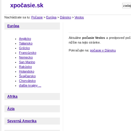
xpočasie.sk
Nachádzate sa tu:
Počasie
>
Európa
>
Dánsko
>
Veslos
Európa
Aktuálne
počasie Veslos
a predpoveď poča
Anglicko
nižšie na tejto stránke.
Taliansko
Grécko
Pokračujte na:
počasie v Dánsku
Francúzsko
Nemecko
San Marino
Rakúsko
Holandsko
Švajčiarsko
Chorvátsko
ďalšie krajiny ...
Afrika
Ázia
Severná Amerika