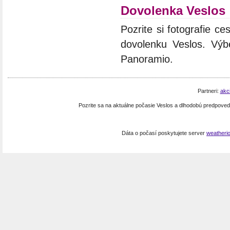
Dovolenka Veslos
Pozrite si fotografie ce
dovolenku Veslos. Výbe
Panoramio.
Partneri:
akc
Pozrite sa na aktuálne počasie Veslos a dlhodobú predpove
Dáta o počasí poskytujete server
weatheri