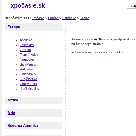
xpočasie.sk
Nachádzate sa tu:
Počasie
>
Európa
>
Estónsko
>
Kardla
Európa
Aktuálne
počasie Kardla
a predpoveď poča
Anglicko
nižšie na tejto stránke.
Taliansko
Grécko
Pokračujte na:
počasie v Estónsku
Francúzsko
Nemecko
San Marino
Rakúsko
Holandsko
Švajčiarsko
Chorvátsko
ďalšie krajiny ...
Afrika
Ázia
Severná Amerika