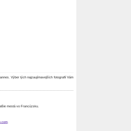
 Cannes. Výber tých najzaujímavejších fotografií Vám
alšie mestá vo Francúzsku.
o.com
.