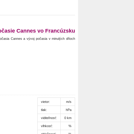
očasie Cannes vo Francúzsku
očasia Cannes a vývoj počasia v minulých dňoch
vietor:
m/s
tlak:
hPa
viditeľnosť:
0 km
vlhkosť:
%
oblačnosť:
%