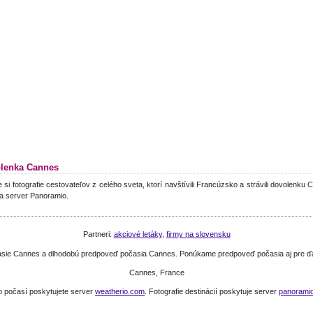
lenka Cannes
e si fotografie cestovateľov z celého sveta, ktorí navštívili Francúzsko a strávili dovolenku
a server Panoramio.
Partneri:
akciové letáky
,
firmy na slovensku
časie Cannes a dlhodobú predpoveď počasia Cannes. Ponúkame predpoveď počasia aj pre ď
Cannes, France
o počasí poskytujete server
weatherio.com
. Fotografie destinácií poskytuje server
panorami