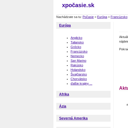
xpočasie.sk
Nachádzate sa tu:
Počasie
>
Európa
>
Francúzsko
Európa
Aktuá
Anglicko
nájdet
Taliansko
Grécko
Pokra
Francúzsko
Nemecko
San Marino
Rakúsko
Holandsko
Švajčiarsko
Chorvátsko
ďalšie krajiny ...
Akt
Afrika
Ázia
Severná Amerika