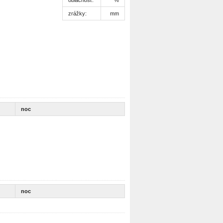
zrážky:
mm
noc
noc