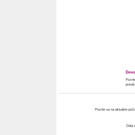
Dovo
Pozrit
prináš
Pozrite sa na aktuálne po
Dáta 