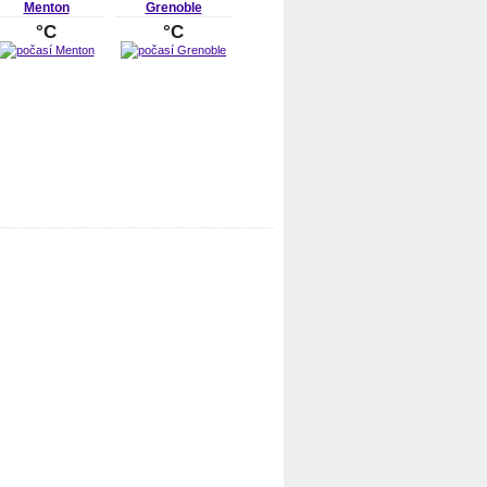
Menton
Grenoble
°C
°C