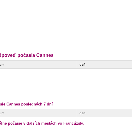
dpoveď počasia Cannes
tum
deň
sie Cannes posledných 7 dní
tum
den
álne počasie v ďalších mestách vo Francúzsku