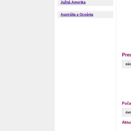
Južná Amerika
Austrália a Oceánia
Pre
dá
Poča
da
Aktu