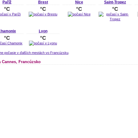
Paříž
Brest
Nice
Saint-Tropez
°C
°C
°C
°C
Chamonix
Lyon
°C
°C
lne počasie v ďalších mestách vo Francúzsku
.
 Cannes, Francúzsko