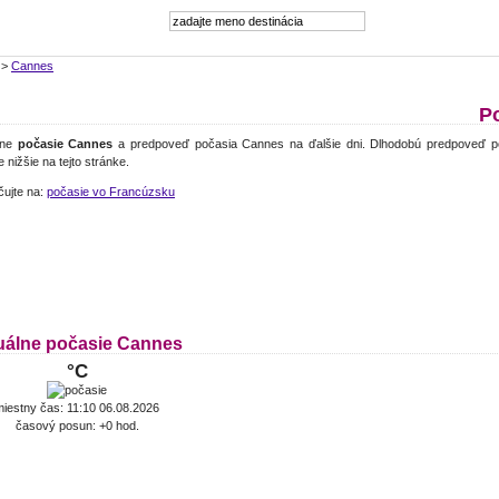
>
Cannes
P
lne
počasie Cannes
a predpoveď počasia Cannes na ďalšie dni. Dlhodobú predpoveď p
e nižšie na tejto stránke.
čujte na:
počasie vo Francúzsku
uálne počasie Cannes
°C
miestny čas: 11:10 06.08.2026
časový posun: +0 hod.