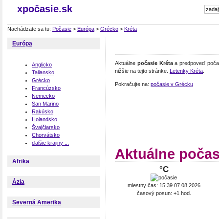
xpočasie.sk
Nachádzate sa tu:
Počasie
>
Európa
>
Grécko
>
Kréta
Európa
Aktuálne
počasie Kréta
a predpoveď počasi
Anglicko
nižšie na tejto stránke.
Letenky Kréta
.
Taliansko
Grécko
Pokračujte na:
počasie v Grécku
Francúzsko
Nemecko
San Marino
Rakúsko
Holandsko
Švajčiarsko
Chorvátsko
ďalšie krajiny ...
Aktuálne počas
Afrika
°C
Ázia
miestny čas: 15:39 07.08.2026
časový posun: +1 hod.
Severná Amerika