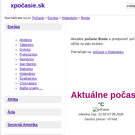
xpočasie.sk
Nachádzate sa tu:
Počasie
>
Európa
>
Holandsko
>
Breda
Európa
Aktuálne
počasie Breda
a predpoveď počas
Anglicko
nižšie na tejto stránke.
Taliansko
Grécko
Pokračujte na:
počasie v Holandsku
Francúzsko
Nemecko
San Marino
Rakúsko
Holandsko
Švajčiarsko
Chorvátsko
ďalšie krajiny ...
Aktuálne počas
Afrika
°C
Ázia
miestny čas: 22:59 07.08.2026
časový posun: +0 hod.
Severná Amerika