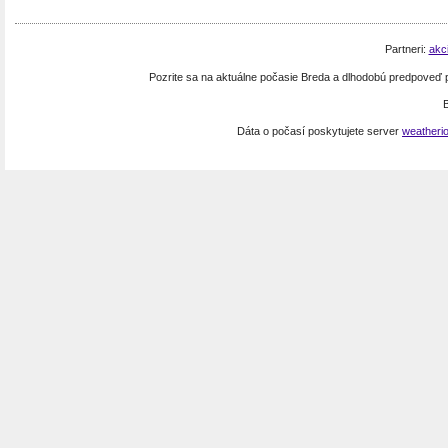
Partneri:
akc
Pozrite sa na aktuálne počasie Breda a dlhodobú predpoveď
Dáta o počasí poskytujete server
weatheri