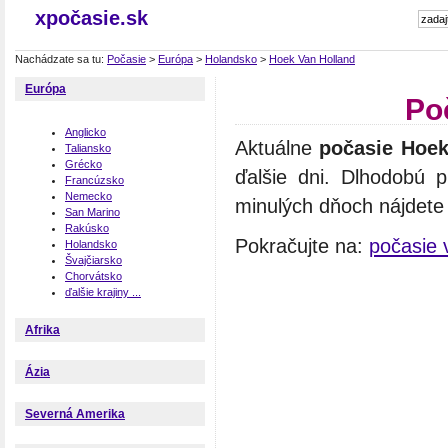
xpočasie.sk
Nachádzate sa tu:
Počasie
>
Európa
>
Holandsko
>
Hoek Van Holland
Európa
Po
Anglicko
Aktuálne
počasie Hoek
Taliansko
Grécko
ďalšie dni. Dlhodobú 
Francúzsko
Nemecko
minulých dňoch nájdete n
San Marino
Rakúsko
Pokračujte na:
počasie 
Holandsko
Švajčiarsko
Chorvátsko
ďalšie krajiny ...
Afrika
Ázia
Severná Amerika