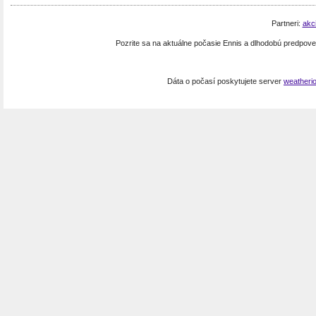
Partneri:
akc
Pozrite sa na aktuálne počasie Ennis a dlhodobú predpov
Dáta o počasí poskytujete server
weatheri