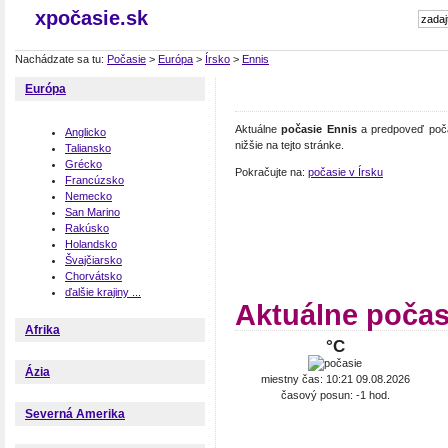
xpočasie.sk
Nachádzate sa tu:
Počasie
>
Európa
>
Írsko
>
Ennis
Európa
Aktuálne
počasie Ennis
a predpoveď počas
Anglicko
nižšie na tejto stránke.
Taliansko
Grécko
Pokračujte na:
počasie v Írsku
Francúzsko
Nemecko
San Marino
Rakúsko
Holandsko
Švajčiarsko
Chorvátsko
ďalšie krajiny ...
Aktuálne počas
Afrika
°C
Ázia
miestny čas: 10:21 09.08.2026
časový posun: -1 hod.
Severná Amerika