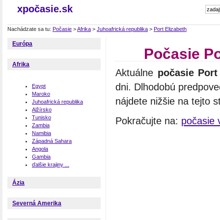
xpočasie.sk
Nachádzate sa tu:
Počasie
>
Afrika
>
Juhoafrická republika
>
Port Elizabeth
Európa
Počasie Po
Afrika
Aktuálne
počasie Port
dni. Dlhodobú predpoveď
Egypt
Maroko
nájdete nižšie na tejto s
Juhoafrická republika
Alžírsko
Tunisko
Pokračujte na:
počasie 
Zambia
Namibia
Západná Sahara
Angola
Gambia
ďalšie krajiny ...
Ázia
Severná Amerika