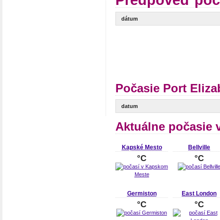
Predpoveď poča
dátum
Počasie Port Eliz
datum
Aktuálne počasie v
Kapské Mesto
Bellville
°C
°C
Germiston
East London
°C
°C