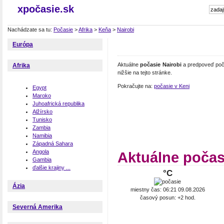
xpočasie.sk
Nachádzate sa tu:
Počasie
>
Afrika
>
Keňa
>
Nairobi
Európa
Aktuálne
počasie Nairobi
a predpoveď poča
Afrika
nižšie na tejto stránke.
Pokračujte na:
počasie v Keni
Egypt
Maroko
Juhoafrická republika
Alžírsko
Tunisko
Zambia
Namibia
Západná Sahara
Angola
Aktuálne počas
Gambia
ďalšie krajiny ...
°C
Ázia
miestny čas: 06:21 09.08.2026
časový posun: +2 hod.
Severná Amerika