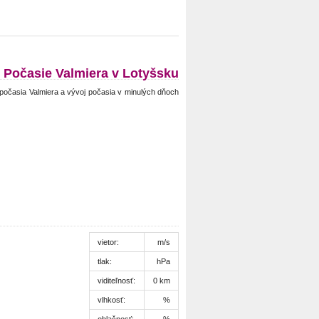
Počasie Valmiera v Lotyšsku
počasia Valmiera a vývoj počasia v minulých dňoch
vietor:
m/s
tlak:
hPa
viditeľnosť:
0 km
vlhkosť:
%
oblačnosť:
%