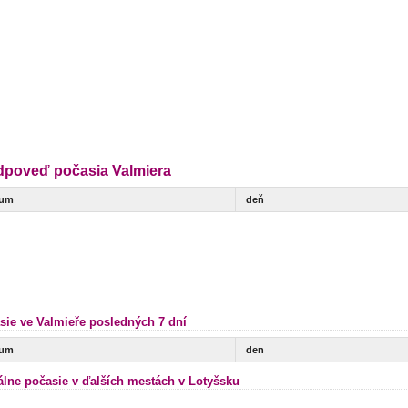
dpoveď počasia Valmiera
tum
deň
sie ve Valmieře posledných 7 dní
tum
den
álne počasie v ďalších mestách v Lotyšsku