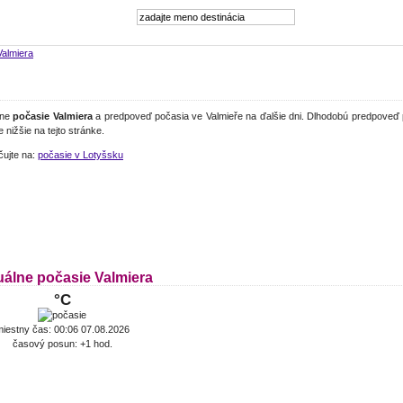
Valmiera
lne
počasie Valmiera
a predpoveď počasia ve Valmieře na ďalšie dni. Dlhodobú predpoveď 
e nižšie na tejto stránke.
čujte na:
počasie v Lotyšsku
uálne počasie Valmiera
°C
iestny čas: 00:06 07.08.2026
časový posun: +1 hod.