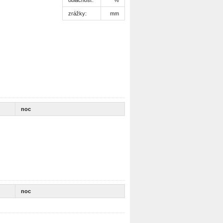
zrážky:
mm
noc
noc