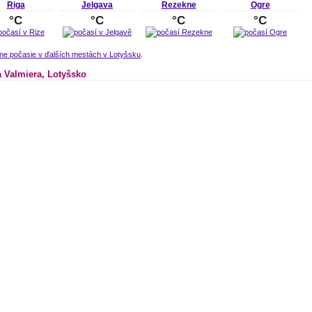
Riga
Jelgava
Rezekne
Ogre
°C
°C
°C
°C
lne počasie v ďalších mestách v Lotyšsku
.
 Valmiera, Lotyšsko