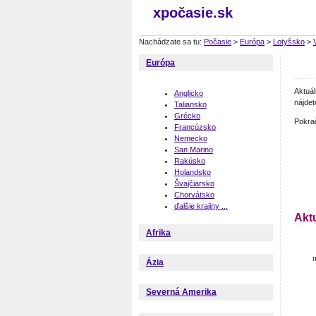
xpočasie.sk
Nachádzate sa tu:
Počasie
>
Európa
>
Lotyšsko
>
Európa
Aktuá
Anglicko
nájdet
Taliansko
Grécko
Pokra
Francúzsko
Nemecko
San Marino
Rakúsko
Holandsko
Švajčiarsko
Chorvátsko
ďalšie krajiny ...
Akt
Afrika
m
Ázia
Severná Amerika