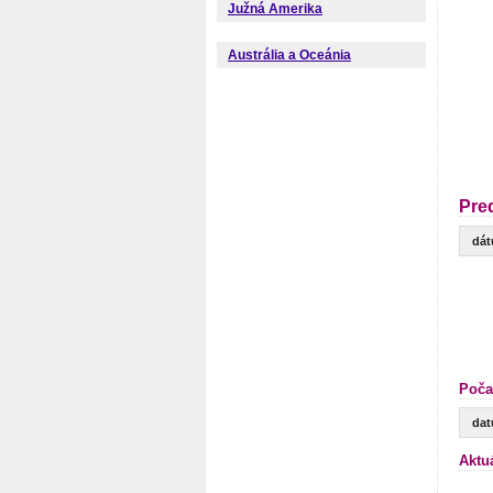
Južná Amerika
Austrália a Oceánia
Pre
dá
Poča
da
Aktu