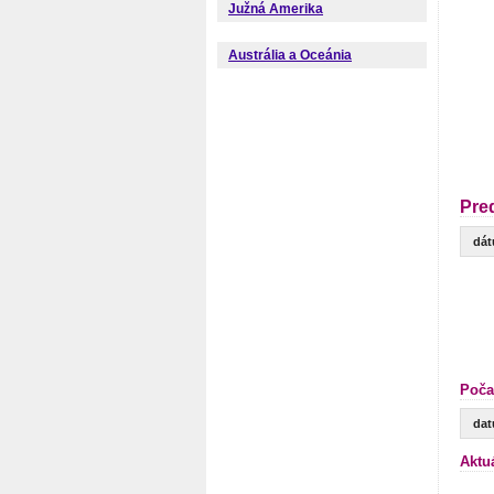
Južná Amerika
Austrália a Oceánia
Pre
dá
Poča
da
Aktu