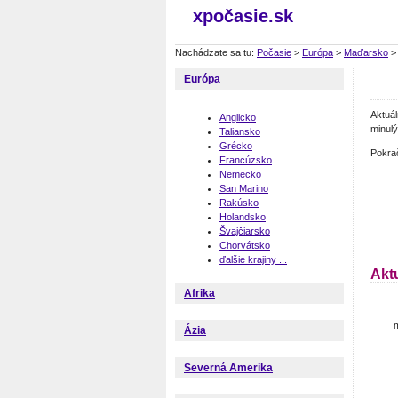
xpočasie.sk
Nachádzate sa tu:
Počasie
>
Európa
>
Maďarsko
Európa
Aktuá
Anglicko
minulý
Taliansko
Grécko
Pokra
Francúzsko
Nemecko
San Marino
Rakúsko
Holandsko
Švajčiarsko
Chorvátsko
ďalšie krajiny ...
Akt
Afrika
m
Ázia
Severná Amerika