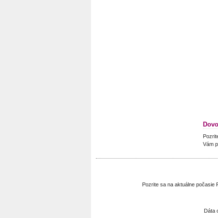
Dovo
Pozrit
Vám p
Pozrite sa na aktuálne počasi
Dáta 