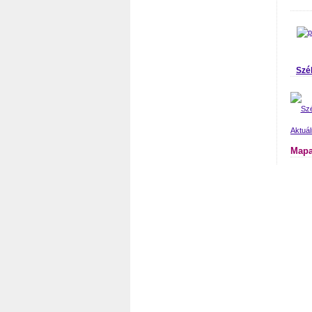
Szé
Aktuá
Mapa