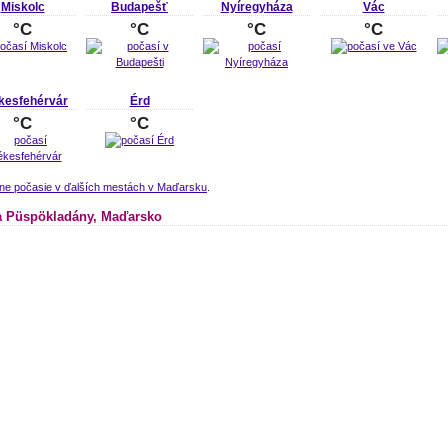
Miskolc
Budapešť
Nyíregyháza
Vác
°C
°C
°C
°C
kesfehérvár
Érd
°C
°C
lne počasie v ďalších mestách v Maďarsku
.
 Püspökladány, Maďarsko