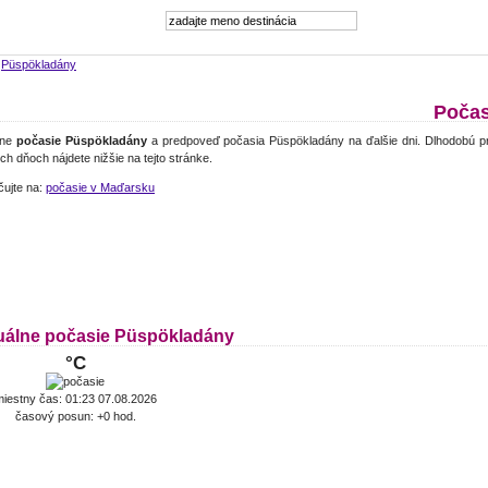
>
Püspökladány
Počas
lne
počasie Püspökladány
a predpoveď počasia Püspökladány na ďalšie dni. Dlhodobú p
ch dňoch nájdete nižšie na tejto stránke.
čujte na:
počasie v Maďarsku
uálne počasie Püspökladány
°C
iestny čas: 01:23 07.08.2026
časový posun: +0 hod.