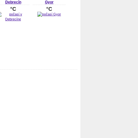
Debrecín
Gyor
°C
°C