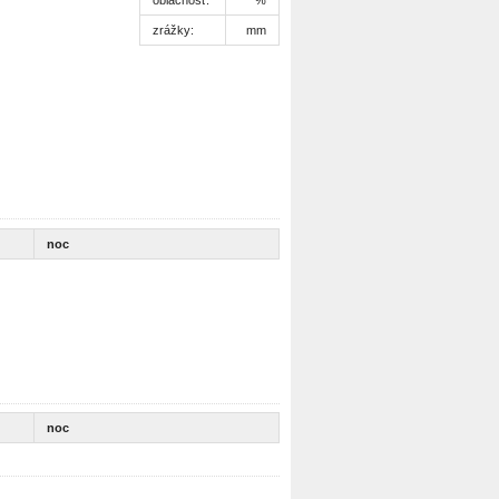
zrážky:
mm
noc
noc