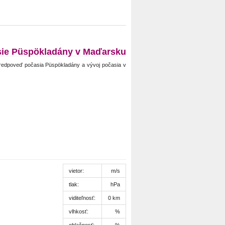
ie Püspökladány v Maďarsku
redpoveď počasia Püspökladány a vývoj počasia v
vietor:
m/s
tlak:
hPa
viditeľnosť:
0 km
vlhkosť:
%
oblačnosť:
%