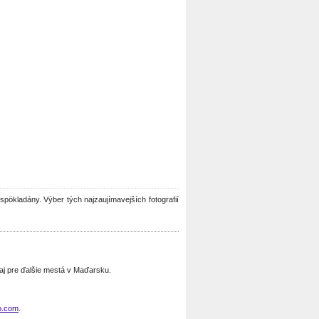
üspökladány. Výber tých najzaujímavejších fotografií
j pre ďalšie mestá v Maďarsku.
o.com
.