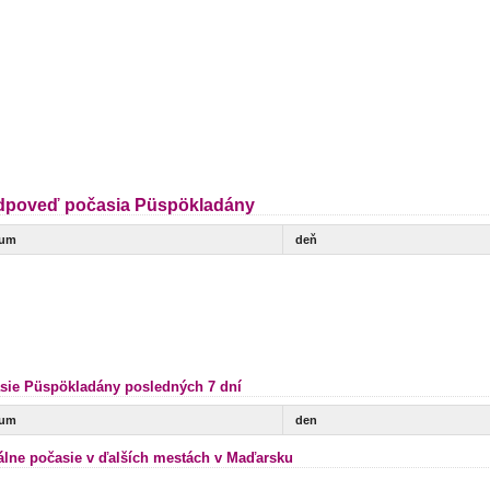
dpoveď počasia Püspökladány
tum
deň
sie Püspökladány posledných 7 dní
tum
den
álne počasie v ďalších mestách v Maďarsku