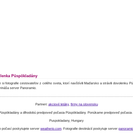
lenka Püspökladány
e si fotografie cestovateľov z celého sveta, ktorí navštívili Maďarsko a strávili dovolenku P
rináša server Panoramio.
Partneri:
akciové letáky
,
firmy na slovensku
e Püspökladány a dlhodobú predpoveď počasia Püspökladány. Ponúkame predpoveď počasia a
Puspokladany, Hungary
o počasí poskytujete server
weatherio.com
. Fotografie destinácií poskytuje server
panorami