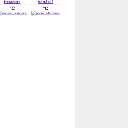
Essaouira
Marrákeš
°C
°C