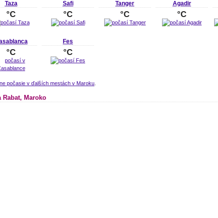
Taza
Safi
Tanger
Agadir
°C
°C
°C
°C
asablanca
Fes
°C
°C
lne počasie v ďalších mestách v Maroku
.
 Rabat, Maroko