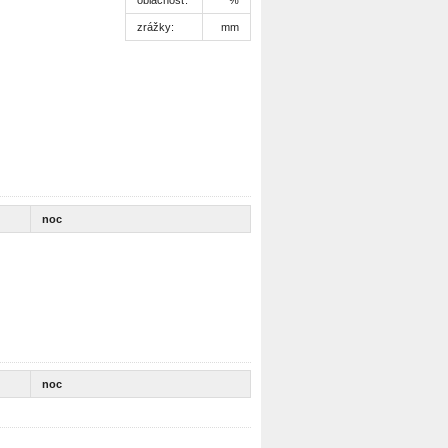
zrážky:
mm
noc
noc