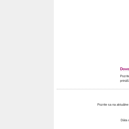
Dovo
Pozrit
prináš
Pozrite sa na aktuáln
Dáta 