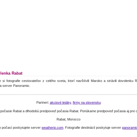
lenka Rabat
e si fotografie cestovateľov z celého sveta, ktorí navštívili Maroko a strávili dovolenku
a server Panoramio.
Partneri:
akciové letáky
,
firmy na slovensku
e počasie Rabat a dlhodobú predpoveď počasia Rabat. Ponúkame predpoveď počasia aj pre 
Rabat, Morocco
o počasí poskytujete server
weatherio.com
. Fotografie destinácií poskytuje server
panorami