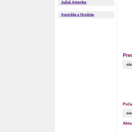
Južná Amerika
Austrália a Oceánia
Pre
dá
Poča
da
Aktu