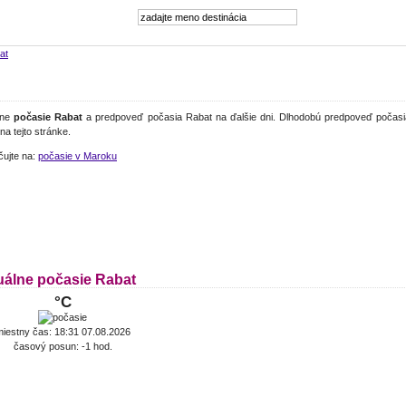
at
lne
počasie Rabat
a predpoveď počasia Rabat na ďalšie dni. Dlhodobú predpoveď počasi
 na tejto stránke.
čujte na:
počasie v Maroku
uálne počasie Rabat
°C
iestny čas: 18:31 07.08.2026
časový posun: -1 hod.