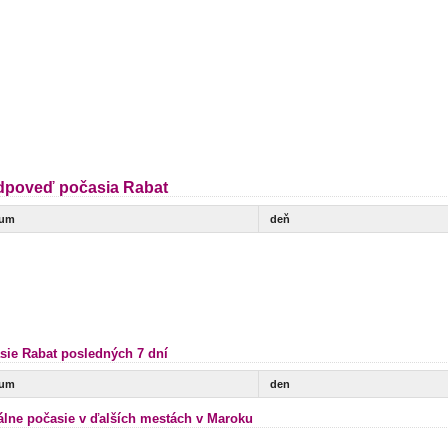
dpoveď počasia Rabat
tum
deň
sie Rabat posledných 7 dní
tum
den
álne počasie v ďalších mestách v Maroku