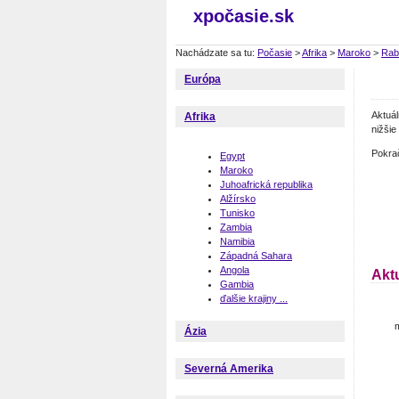
xpočasie.sk
Nachádzate sa tu:
Počasie
>
Afrika
>
Maroko
>
Rab
Európa
Aktuá
Afrika
nižšie
Pokra
Egypt
Maroko
Juhoafrická republika
Alžírsko
Tunisko
Zambia
Namibia
Západná Sahara
Angola
Akt
Gambia
ďalšie krajiny ...
m
Ázia
Severná Amerika