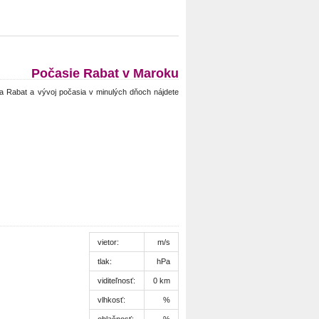
Počasie Rabat v Maroku
a Rabat a vývoj počasia v minulých dňoch nájdete
vietor:
m/s
tlak:
hPa
viditeľnosť:
0 km
vlhkosť:
%
oblačnosť:
%