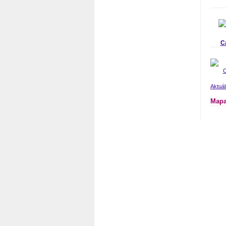
C
Aktuá
Mapa