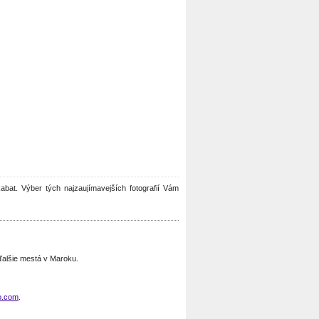
 Rabat. Výber tých najzaujímavejších fotografií Vám
ďalšie mestá v Maroku.
o.com
.