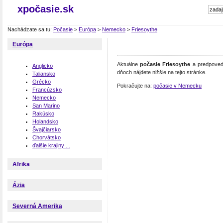
xpočasie.sk
Nachádzate sa tu:
Počasie
>
Európa
>
Nemecko
>
Friesoythe
Európa
Aktuálne
počasie Friesoythe
a predpoveď 
Anglicko
dňoch nájdete nižšie na tejto stránke.
Taliansko
Grécko
Pokračujte na:
počasie v Nemecku
Francúzsko
Nemecko
San Marino
Rakúsko
Holandsko
Švajčiarsko
Chorvátsko
ďalšie krajiny ...
Afrika
Ázia
Severná Amerika