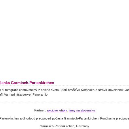
lenka Garmisch-Partenkirchen
e si fotografie cestovateľov z celého sveta, ktorí navštívili Nemecko a strávili dovolenku 
afií Vám prináša server Panoramio.
Partneri:
akciové letáky
,
firmy na slovensku
-Partenkirchen a dlhodobú predpoveď počasia Garmisch-Partenkirchen. Ponúkame predpove
Garmisch-Partenkirchen, Germany