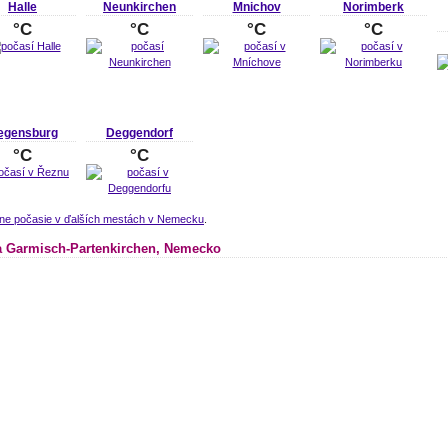
Halle
Neunkirchen
Mnichov
Norimberk
°C
°C
°C
°C
egensburg
Deggendorf
°C
°C
lne počasie v ďalších mestách v Nemecku
.
 Garmisch-Partenkirchen, Nemecko