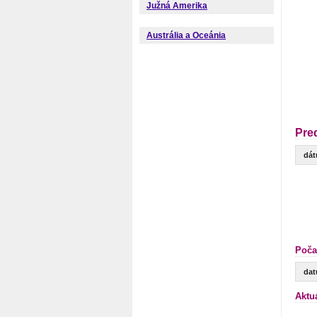
Južná Amerika
Austrália a Oceánia
Pre
dá
Poča
da
Aktu