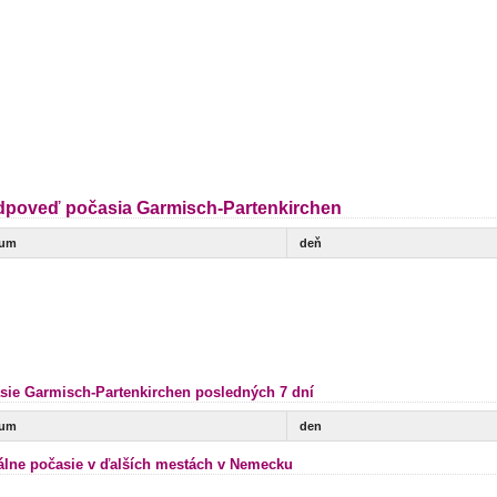
dpoveď počasia Garmisch-Partenkirchen
tum
deň
sie Garmisch-Partenkirchen posledných 7 dní
tum
den
álne počasie v ďalších mestách v Nemecku