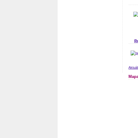
R
Aktuá
Mapa