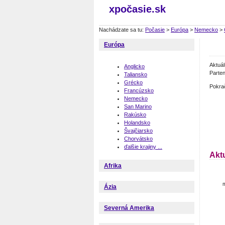
xpočasie.sk
Nachádzate sa tu:
Počasie
>
Európa
>
Nemecko
>
Európa
Aktuá
Anglicko
Parten
Taliansko
Grécko
Pokra
Francúzsko
Nemecko
San Marino
Rakúsko
Holandsko
Švajčiarsko
Chorvátsko
ďalšie krajiny ...
Akt
Afrika
m
Ázia
Severná Amerika