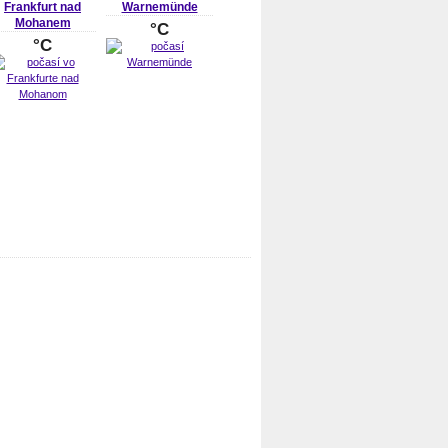
Frankfurt nad
Warnemünde
Mohanem
°C
°C