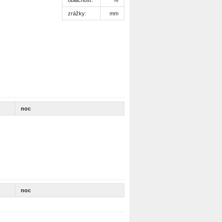
zrážky:
mm
noc
noc