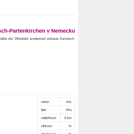
sch-Partenkirchen v Nemecku
alšie dni. Dlhodobú predpoveď počasia Garmisch-
vietor:
m/s
tlak:
hPa
viditeľnosť:
0 km
vlhkosť:
%
oblačnosť:
%