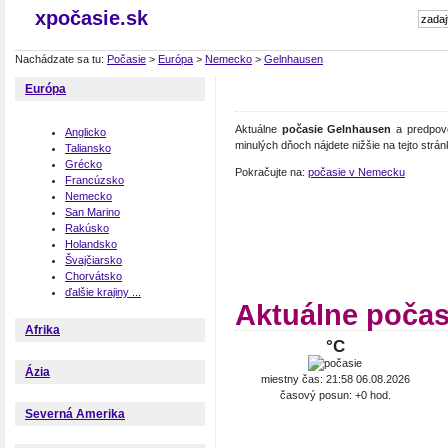
xpočasie.sk
Nachádzate sa tu:
Počasie
>
Európa
>
Nemecko
>
Gelnhausen
Európa
Aktuálne
počasie Gelnhausen
a predpove
Anglicko
minulých dňoch nájdete nižšie na tejto strán
Taliansko
Grécko
Pokračujte na:
počasie v Nemecku
Francúzsko
Nemecko
San Marino
Rakúsko
Holandsko
Švajčiarsko
Chorvátsko
ďalšie krajiny ...
Aktuálne poča
Afrika
°C
Ázia
miestny čas: 21:58 06.08.2026
časový posun: +0 hod.
Severná Amerika