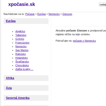
xpočasie.sk
Nachádzate sa tu:
Počasie
>
Európa
>
Nemecko
>
Giessen
Európa
Aktuálne
počasie Giessen
a predpoveď poč
Anglicko
nájdete nižšie na tejto stránke.
Taliansko
Grécko
Pokračujte na:
počasie v Nemecku
Francúzsko
Nemecko
San Marino
Rakúsko
Holandsko
Švajčiarsko
Chorvátsko
ďalšie krajiny ...
Afrika
Ázia
Severná Amerika