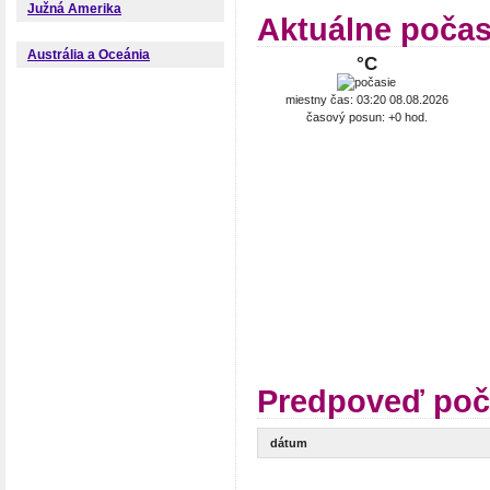
Južná Amerika
Aktuálne počas
Austrália a Oceánia
°C
miestny čas: 03:20 08.08.2026
časový posun: +0 hod.
Predpoveď poč
dátum