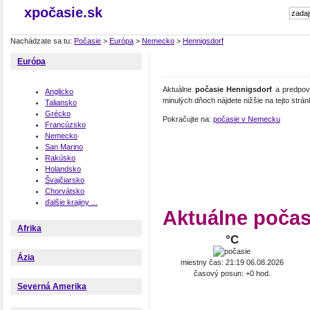
xpočasie.sk
Nachádzate sa tu:
Počasie
>
Európa
>
Nemecko
>
Hennigsdorf
Európa
Aktuálne
počasie Hennigsdorf
a predpove
Anglicko
minulých dňoch nájdete nižšie na tejto strán
Taliansko
Grécko
Pokračujte na:
počasie v Nemecku
Francúzsko
Nemecko
San Marino
Rakúsko
Holandsko
Švajčiarsko
Chorvátsko
ďalšie krajiny ...
Aktuálne počas
Afrika
°C
Ázia
miestny čas: 21:19 06.08.2026
časový posun: +0 hod.
Severná Amerika