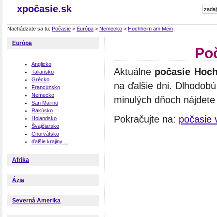
xpočasie.sk
Nachádzate sa tu:
Počasie
>
Európa
>
Nemecko
>
Hochheim am Mein
Európa
Po
Anglicko
Aktuálne
počasie Hoc
Taliansko
Grécko
na ďalšie dni. Dlhodob
Francúzsko
Nemecko
minulých dňoch nájdete n
San Marino
Rakúsko
Pokračujte na:
počasie
Holandsko
Švajčiarsko
Chorvátsko
ďalšie krajiny ...
Afrika
Ázia
Severná Amerika