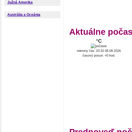
Južná Amerika
Austrália a Oceánia
Aktuálne poča
°C
miestny čas: 03:32 06.08.2026
časový posun: +0 hod.