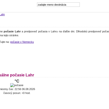
Lahr
lne
počasie Lahr
a predpoveď počasia v Lahru na ďalšie dni. Dlhodobú predpoveď počasi
 na tejto stránke.
čujte na:
počasie v Nemecku
uálne počasie Lahr
°C
iestny čas: 22:56 06.08.2026
časový posun: +0 hod.