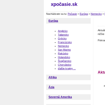
xpočasie.sk
Nachádzate sa tu:
Počasie
>
Európa
>
Nemecko
>
Európa
Aktuá
Anglicko
nižšie
Taliansko
Grécko
Pokra
Francúzsko
Nemecko
San Marino
Rakúsko
Holandsko
Švajčiarsko
Chorvátsko
ďalšie krajiny ...
Akt
Afrika
m
Ázia
Severná Amerika