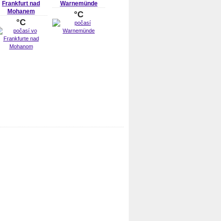
Frankfurt nad
Warnemünde
Mohanem
°C
°C