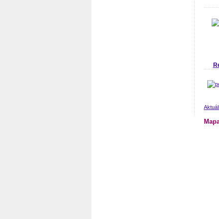
R
Aktuá
Mapa