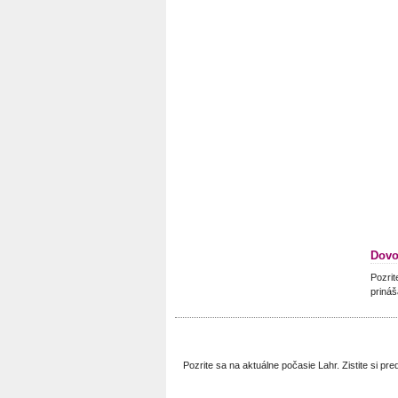
Dovo
Pozrit
prináš
Pozrite sa na aktuálne počasie Lahr. Zistite si 