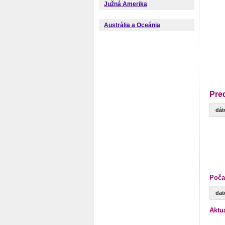
Južná Amerika
Austrália a Oceánia
Pre
dá
Poča
da
Aktu