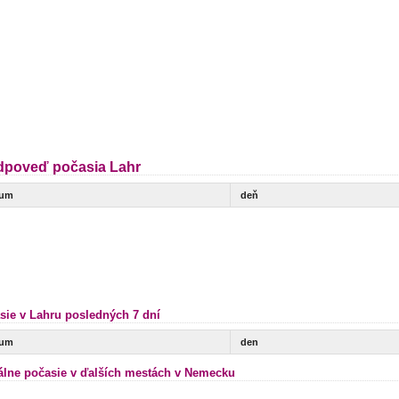
dpoveď počasia Lahr
tum
deň
sie v Lahru posledných 7 dní
tum
den
álne počasie v ďalších mestách v Nemecku