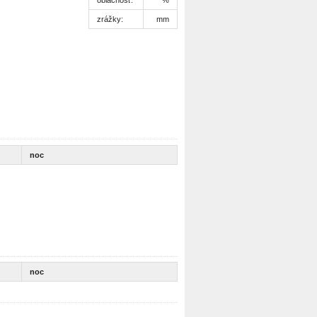
zrážky:
mm
noc
noc