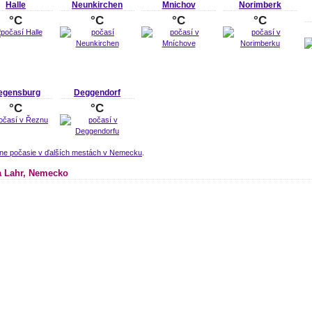
Halle
Neunkirchen
Mnichov
Norimberk
°C
°C
°C
°C
egensburg
Deggendorf
°C
°C
lne počasie v ďalších mestách v Nemecku
.
 Lahr, Nemecko