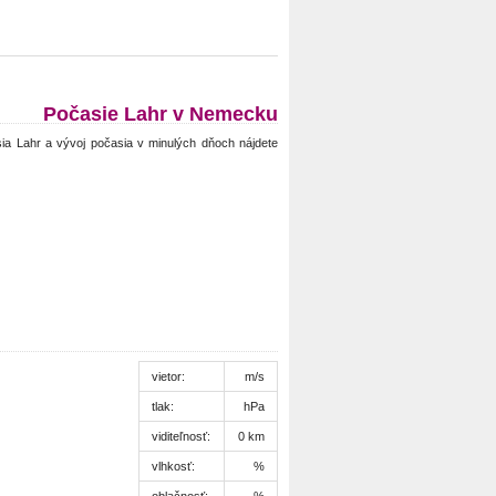
Počasie Lahr v Nemecku
a Lahr a vývoj počasia v minulých dňoch nájdete
vietor:
m/s
tlak:
hPa
viditeľnosť:
0 km
vlhkosť:
%
oblačnosť:
%