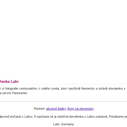
lenka Lahr
e si fotografie cestovateľov z celého sveta, ktorí navštívili Nemecko a strávili dovolenku 
a server Panoramio.
Partneri:
akciové letáky
,
firmy na slovensku
predpoveď počasia v Lahru. S xpočasie.sk je slnečná dovolenka v Lahru zaistená. Ponúkame
Lahr, Germany