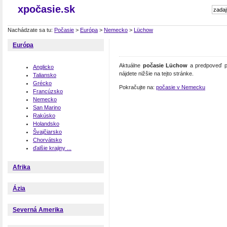
xpočasie.sk
Nachádzate sa tu:
Počasie
>
Európa
>
Nemecko
>
Lüchow
Európa
Aktuálne
počasie Lüchow
a predpoveď po
Anglicko
nájdete nižšie na tejto stránke.
Taliansko
Grécko
Pokračujte na:
počasie v Nemecku
Francúzsko
Nemecko
San Marino
Rakúsko
Holandsko
Švajčiarsko
Chorvátsko
ďalšie krajiny ...
Afrika
Ázia
Severná Amerika