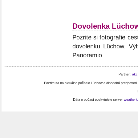
Dovolenka Lücho
Pozrite si fotografie ces
dovolenku Lüchow. Výbe
Panoramio.
Partneri:
akc
Pozrite sa na aktuálne počasie Lüchow a dlhodobú predpoveď
Dáta o počasí poskytujete server
weatheri