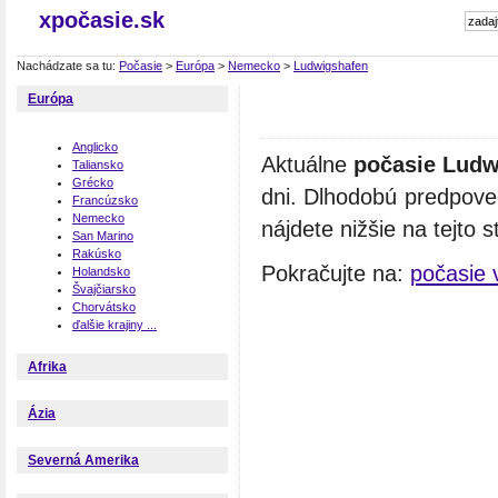
xpočasie.sk
Nachádzate sa tu:
Počasie
>
Európa
>
Nemecko
>
Ludwigshafen
Európa
Anglicko
Aktuálne
počasie Ludw
Taliansko
Grécko
dni. Dlhodobú predpove
Francúzsko
Nemecko
nájdete nižšie na tejto s
San Marino
Rakúsko
Pokračujte na:
počasie
Holandsko
Švajčiarsko
Chorvátsko
ďalšie krajiny ...
Afrika
Ázia
Severná Amerika