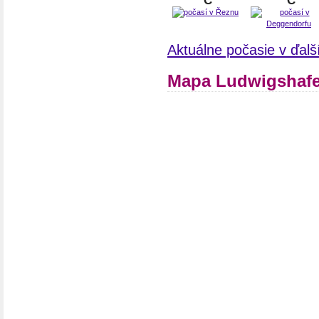
°C
°C
Aktuálne počasie v ďal
Mapa Ludwigshaf