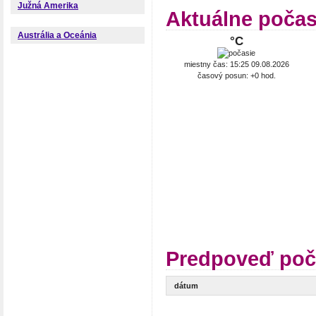
Južná Amerika
Aktuálne počas
Austrália a Oceánia
°C
miestny čas: 15:25 09.08.2026
časový posun: +0 hod.
Predpoveď poč
dátum