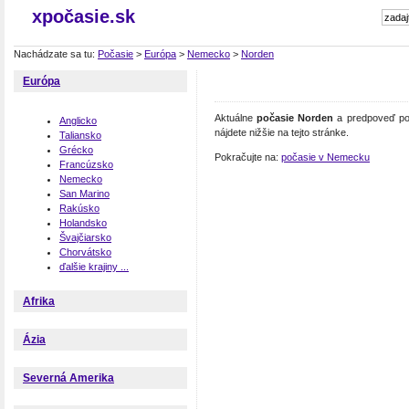
xpočasie.sk
Nachádzate sa tu:
Počasie
>
Európa
>
Nemecko
>
Norden
Európa
Aktuálne
počasie Norden
a predpoveď poč
Anglicko
nájdete nižšie na tejto stránke.
Taliansko
Grécko
Pokračujte na:
počasie v Nemecku
Francúzsko
Nemecko
San Marino
Rakúsko
Holandsko
Švajčiarsko
Chorvátsko
ďalšie krajiny ...
Afrika
Ázia
Severná Amerika