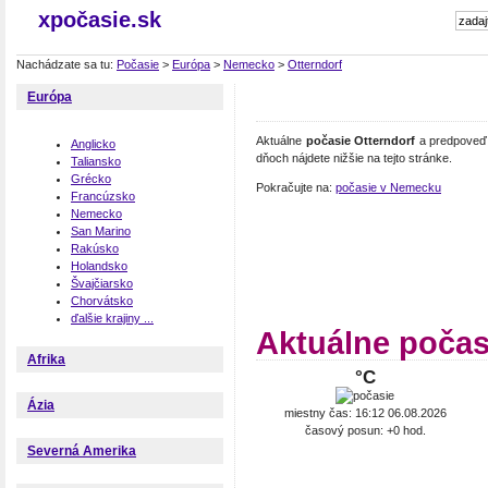
xpočasie.sk
Nachádzate sa tu:
Počasie
>
Európa
>
Nemecko
>
Otterndorf
Európa
Aktuálne
počasie Otterndorf
a predpoveď 
Anglicko
dňoch nájdete nižšie na tejto stránke.
Taliansko
Grécko
Pokračujte na:
počasie v Nemecku
Francúzsko
Nemecko
San Marino
Rakúsko
Holandsko
Švajčiarsko
Chorvátsko
ďalšie krajiny ...
Aktuálne počas
Afrika
°C
Ázia
miestny čas: 16:12 06.08.2026
časový posun: +0 hod.
Severná Amerika