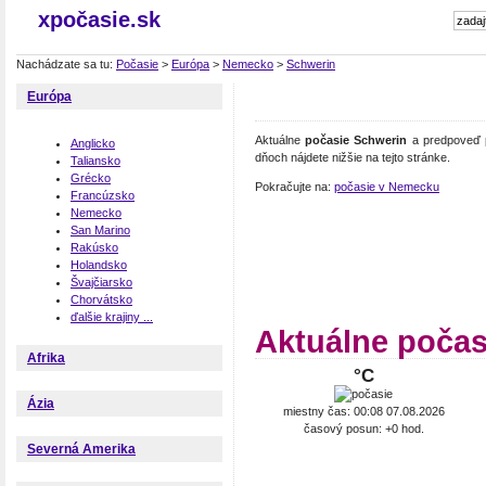
xpočasie.sk
Nachádzate sa tu:
Počasie
>
Európa
>
Nemecko
>
Schwerin
Európa
Aktuálne
počasie Schwerin
a predpoveď p
Anglicko
dňoch nájdete nižšie na tejto stránke.
Taliansko
Grécko
Pokračujte na:
počasie v Nemecku
Francúzsko
Nemecko
San Marino
Rakúsko
Holandsko
Švajčiarsko
Chorvátsko
ďalšie krajiny ...
Aktuálne počas
Afrika
°C
Ázia
miestny čas: 00:08 07.08.2026
časový posun: +0 hod.
Severná Amerika