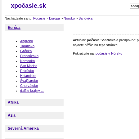
xpočasie.sk
Nachádzate sa tu:
Počasie
>
Európa
>
Nórsko
>
Sandvika
Európa
Aktuálne
počasie Sandvika
a predpoveď po
Anglicko
nájdete nižšie na tejto stránke.
Taliansko
Grécko
Pokračujte na:
počasie v Nórsku
Francúzsko
Nemecko
San Marino
Rakúsko
Holandsko
Švajčiarsko
Chorvátsko
ďalšie krajiny ...
Afrika
Ázia
Severná Amerika