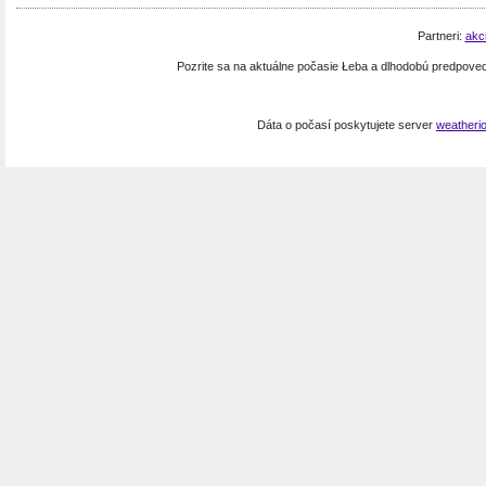
Partneri:
akc
Pozrite sa na aktuálne počasie Łeba a dlhodobú predpove
Dáta o počasí poskytujete server
weatheri