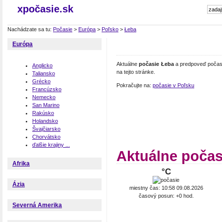
xpočasie.sk
Nachádzate sa tu:
Počasie
>
Európa
>
Poľsko
>
Łeba
Európa
Aktuálne
počasie Łeba
a predpoveď počasi
Anglicko
na tejto stránke.
Taliansko
Grécko
Pokračujte na:
počasie v Poľsku
Francúzsko
Nemecko
San Marino
Rakúsko
Holandsko
Švajčiarsko
Chorvátsko
ďalšie krajiny ...
Aktuálne počas
Afrika
°C
Ázia
miestny čas: 10:58 09.08.2026
časový posun: +0 hod.
Severná Amerika