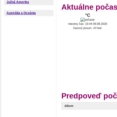
Južná Amerika
Aktuálne poča
Austrália a Oceánia
°C
miestny čas: 15:44 09.08.2026
časový posun: +0 hod.
Predpoveď poč
dátum