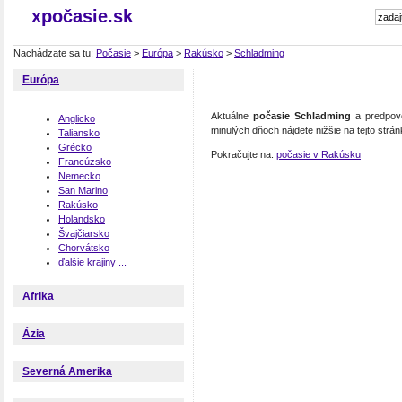
xpočasie.sk
Nachádzate sa tu:
Počasie
>
Európa
>
Rakúsko
>
Schladming
Európa
Aktuálne
počasie Schladming
a predpove
Anglicko
minulých dňoch nájdete nižšie na tejto strán
Taliansko
Grécko
Pokračujte na:
počasie v Rakúsku
Francúzsko
Nemecko
San Marino
Rakúsko
Holandsko
Švajčiarsko
Chorvátsko
ďalšie krajiny ...
Afrika
Ázia
Severná Amerika