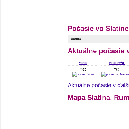
Počasie vo Slatin
datum
Aktuálne počasie 
Sibiu
Bukurešť
°C
°C
Aktuálne počasie v ďa
Mapa Slatina, Ru