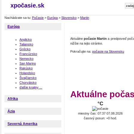
xpočasie.sk
Nachádzate sa tu:
Počasie
>
Európa
>
Slovensko
>
Martin
Európa
Aktuálne
počasie Martin
a predpoveď počas
Anglicko
nižšie na tejto stránke.
Taliansko
Grécko
Pokračujte na:
počasie na Slovensku
Francúzsko
Nemecko
San Marino
Rakúsko
Holandsko
Švajčiarsko
Chorvátsko
ďalšie krajiny ...
Aktuálne počas
Afrika
°C
Ázia
miestny čas: 07:37 07.08.2026
časový posun: +0 hod.
Severná Amerika