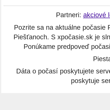
Partneri:
akciové 
Pozrite sa na aktuálne počasie P
Piešťanoch. S xpočasie.sk je sl
Ponúkame predpoveď počasia
Piest
Dáta o počasí poskytujete ser
poskytuje se