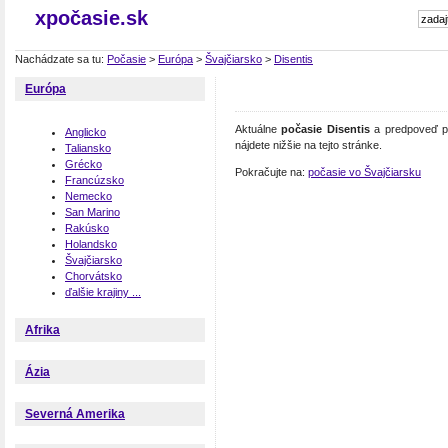
xpočasie.sk
Nachádzate sa tu:
Počasie
>
Európa
>
Švajčiarsko
>
Disentis
Európa
Aktuálne
počasie Disentis
a predpoveď po
Anglicko
nájdete nižšie na tejto stránke.
Taliansko
Grécko
Pokračujte na:
počasie vo Švajčiarsku
Francúzsko
Nemecko
San Marino
Rakúsko
Holandsko
Švajčiarsko
Chorvátsko
ďalšie krajiny ...
Afrika
Ázia
Severná Amerika