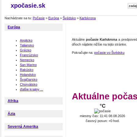
xpočasie.sk
Nachádzate sa tu:
Počasie
>
Európa
>
Švédsko
>
Karlskrona
Európa
Aktuálne
počasie Karlskrona
a predpoveď 
Anglicko
dňoch nájdete nižšie na tejto stránke.
Taliansko
Grécko
Pokračujte na:
počasie vo Švédsku
Francúzsko
Nemecko
San Marino
Rakúsko
Holandsko
Švajčiarsko
Chorvátsko
ďalšie krajiny ...
Aktuálne počas
Afrika
°C
Ázia
miestny čas: 11:41 08.08.2026
časový posun: +0 hod.
Severná Amerika