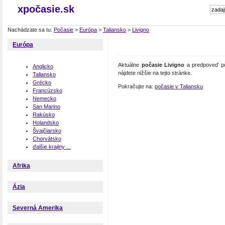
xpočasie.sk
Nachádzate sa tu:
Počasie
>
Európa
>
Taliansko
>
Livigno
Európa
Aktuálne
počasie Livigno
a predpoveď poč
Anglicko
nájdete nižšie na tejto stránke.
Taliansko
Grécko
Pokračujte na:
počasie v Taliansku
Francúzsko
Nemecko
San Marino
Rakúsko
Holandsko
Švajčiarsko
Chorvátsko
ďalšie krajiny ...
Afrika
Ázia
Severná Amerika