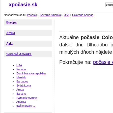
xpočasie.sk
Nachádzate sa tu:
Počasie
>
Severná Amerika
>
USA
>
Colorado Springs
Európa
Afrika
Aktuálne
počasie Colo
ďalšie dni. Dlhodobú 
Ázia
minulých dňoch nájdete n
Severná Amerika
Pokračujte na:
počasie
USA
Kanada
Dominikánska republika
Martinik
Barbados
Svätá Lucia
Aruba
Bahamy
Kajmanie ostrovy
Anguilla
ďalšie krajiny ...