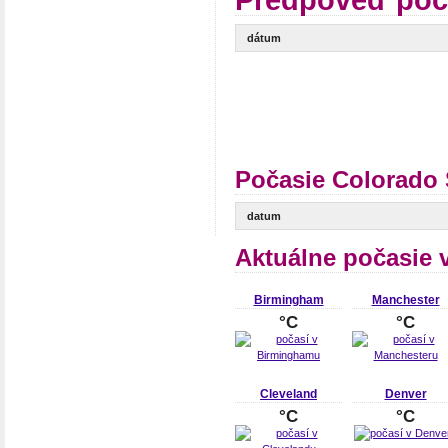
Predpoveď poč
dátum
Počasie Colorado 
datum
Aktuálne počasie 
Birmingham
Manchester
°C
°C
Cleveland
Denver
°C
°C