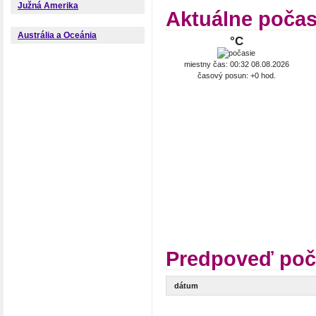
Južná Amerika
Aktuálne počas
Austrália a Oceánia
°C
miestny čas: 00:32 08.08.2026
časový posun: +0 hod.
Predpoveď poča
dátum