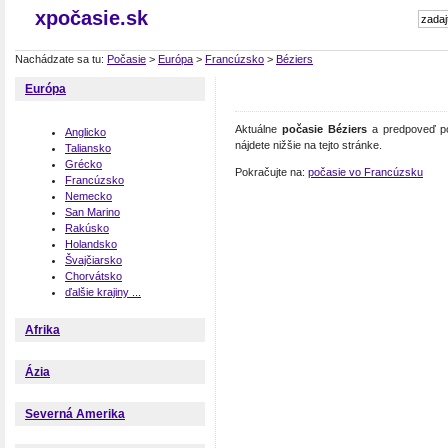
xpočasie.sk
Nachádzate sa tu:
Počasie
>
Európa
>
Francúzsko
>
Béziers
Európa
Aktuálne
počasie Béziers
a predpoveď po
Anglicko
nájdete nižšie na tejto stránke.
Taliansko
Grécko
Pokračujte na:
počasie vo Francúzsku
Francúzsko
Nemecko
San Marino
Rakúsko
Holandsko
Švajčiarsko
Chorvátsko
ďalšie krajiny ...
Afrika
Ázia
Severná Amerika