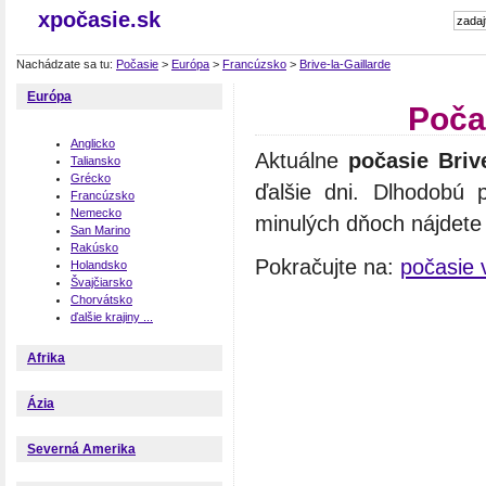
xpočasie.sk
Nachádzate sa tu:
Počasie
>
Európa
>
Francúzsko
>
Brive-la-Gaillarde
Európa
Poča
Anglicko
Aktuálne
počasie Brive
Taliansko
Grécko
ďalšie dni. Dlhodobú 
Francúzsko
Nemecko
minulých dňoch nájdete n
San Marino
Rakúsko
Pokračujte na:
počasie 
Holandsko
Švajčiarsko
Chorvátsko
ďalšie krajiny ...
Afrika
Ázia
Severná Amerika