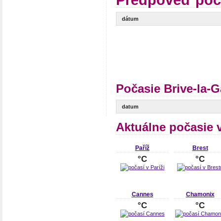
Predpoveď poča
dátum
Počasie Brive-la-G
datum
Aktuálne počasie 
Paříž
Brest
°C
°C
Cannes
Chamonix
°C
°C