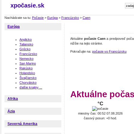
xpočasie.sk
Nachádzate sa tu:
Počasie
>
Európa
>
Francúzsko
>
Caen
Európa
Aktuálne
počasie Caen
a predpoveď počas
Anglicko
nižšie na tejto stránke.
Taliansko
Grécko
Pokračujte na:
počasie vo Francúzsku
Francúzsko
Nemecko
San Marino
Rakúsko
Holandsko
Švajčiarsko
Chorvátsko
ďalšie krajiny ...
Aktuálne počas
Afrika
°C
Ázia
miestny čas: 00:52 07.08.2026
časový posun: +0 hod.
Severná Amerika