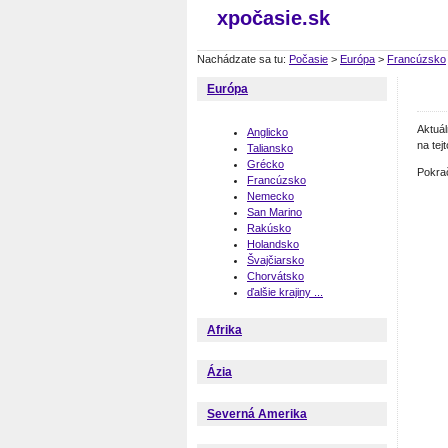
xpočasie.sk
Nachádzate sa tu:
Počasie
>
Európa
>
Francúzsko
Európa
Aktuá
Anglicko
na tej
Taliansko
Grécko
Pokra
Francúzsko
Nemecko
San Marino
Rakúsko
Holandsko
Švajčiarsko
Chorvátsko
ďalšie krajiny ...
Afrika
Ázia
Severná Amerika