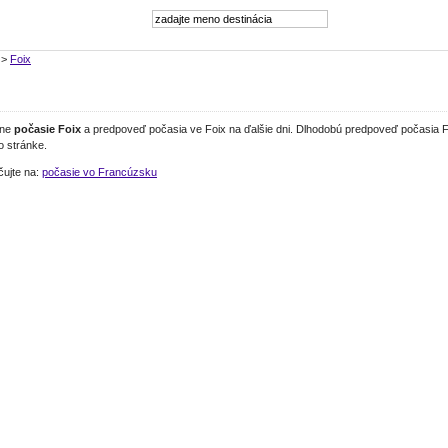
>
Foix
lne
počasie Foix
a predpoveď počasia ve Foix na ďalšie dni. Dlhodobú predpoveď počasia Fo
to stránke.
čujte na:
počasie vo Francúzsku