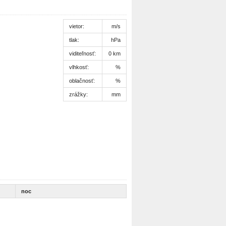
vietor:
m/s
tlak:
hPa
viditeľnosť:
0 km
vlhkosť:
%
oblačnosť:
%
zrážky:
mm
noc