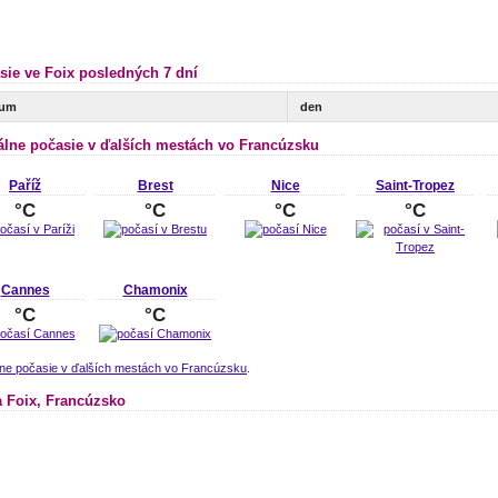
sie ve Foix posledných 7 dní
tum
den
álne počasie v ďalších mestách vo Francúzsku
Paříž
Brest
Nice
Saint-Tropez
°C
°C
°C
°C
Cannes
Chamonix
°C
°C
lne počasie v ďalších mestách vo Francúzsku
.
 Foix, Francúzsko