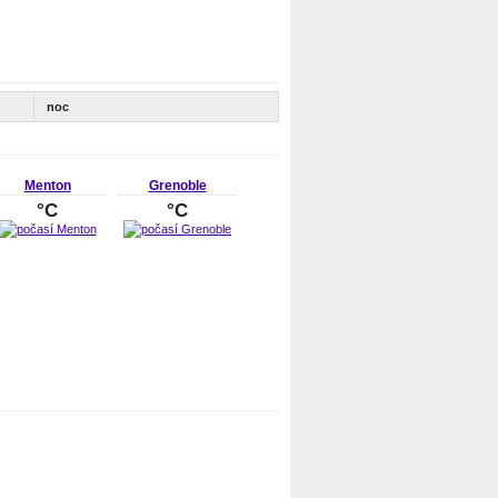
noc
Menton
Grenoble
°C
°C