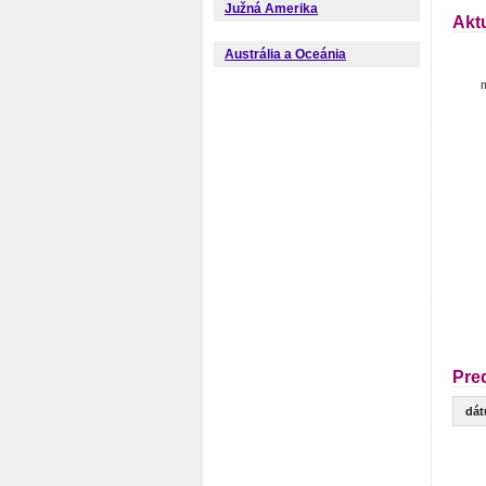
Južná Amerika
Akt
Austrália a Oceánia
m
Pre
dá