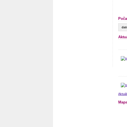
Poča
da
Aktu
Aktuá
Mapa