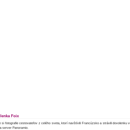
lenka Foix
e si fotografie cestovateľov z celého sveta, ktorí navštívili Francúzsko a strávili dovolenku
a server Panoramio.