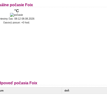
uálne počasie Foix
°C
iestny čas: 08:12 08.08.2026
časový posun: +0 hod.
dpoveď počasia Foix
tum
deň