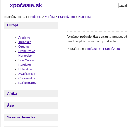
xpočasie.sk
Nachádzate sa tu:
Počasie
>
Európa
>
Francúzsko
>
Haguenau
Európa
Aktuálne
počasie Haguenau
a predpoveď 
Anglicko
dňoch nájdete nižšie na tejto stránke.
Taliansko
Grécko
Pokračujte na:
počasie vo Francúzsku
Francúzsko
Nemecko
San Marino
Rakúsko
Holandsko
Švajčiarsko
Chorvátsko
ďalšie krajiny ...
Afrika
Ázia
Severná Amerika